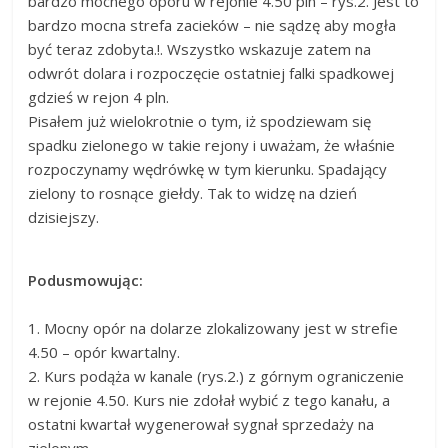
bardzo mocnego oporu w rejonie 4.50 pln – rys.2. Jest to
bardzo mocna strefa zacieków – nie sądzę aby mogła
być teraz zdobyta.!. Wszystko wskazuje zatem na
odwrót dolara i rozpoczęcie ostatniej falki spadkowej
gdzieś w rejon 4 pln.
Pisałem już wielokrotnie o tym, iż spodziewam się
spadku zielonego w takie rejony i uważam, że właśnie
rozpoczynamy wędrówkę w tym kierunku. Spadający
zielony to rosnące giełdy. Tak to widzę na dzień
dzisiejszy.
Podusmowując:
1. Mocny opór na dolarze zlokalizowany jest w strefie
4.50 – opór kwartalny.
2. Kurs podąża w kanale (rys.2.) z górnym ograniczenie
w rejonie 4.50. Kurs nie zdołał wybić z tego kanału, a
ostatni kwartał wygenerował sygnał sprzedaży na
zielonym.