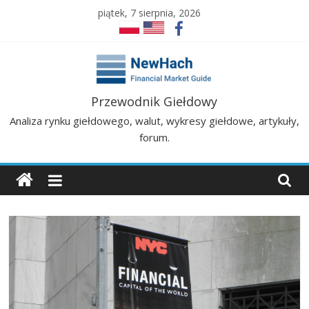
Skip
piątek, 7 sierpnia, 2026
to
content
NewHach
Przewodnik Giełdowy
Analiza rynku giełdowego, walut, wykresy giełdowe, artykuły,
–
forum.
Przewodnik
Giełdowy
|
Analizy