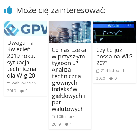
Może cię zainteresować:
Uwaga na
Kwiecień
Co nas czeka
Czy to już
2019 roku,
w przyszłym
hossa na WIG
sytuacja
tygodniu?
20??
techniczna
Analiza
21st listopad
dla Wig 20
techniczna
2020
0
głównych
24th kwiecień
indeksów
2019
0
giełdowych i
par
walutowych
10th marzec
2019
1