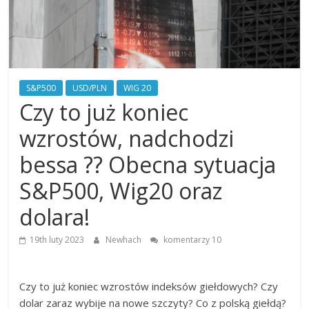
Finansowe
Analiza
rynku
S&P500
USD/PLN
WIG 20
giełdowego,
Czy to już koniec
walut,
wykresy
wzrostów, nadchodzi
giełdowe,
artykuły,
bessa ?? Obecna sytuacja
forum.
Analizy
S&P500, Wig20 oraz
w
oparciu
dolara!
o
teorię
19th luty 2023
Newhach
komentarzy 10
Carolana.
Czy to już koniec wzrostów indeksów giełdowych? Czy
dolar zaraz wybije na nowe szczyty? Co z polską giełdą?