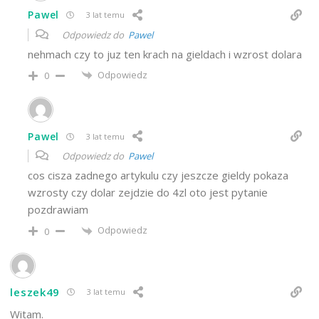
Pawel
3 lat temu
Odpowiedz do
Pawel
nehmach czy to juz ten krach na gieldach i wzrost dolara
Odpowiedz
0
Pawel
3 lat temu
Odpowiedz do
Pawel
cos cisza zadnego artykulu czy jeszcze gieldy pokaza
wzrosty czy dolar zejdzie do 4zl oto jest pytanie
pozdrawiam
Odpowiedz
0
leszek49
3 lat temu
Witam.