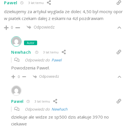
Pawel
3 lat temu
dziekujemy za artykul wyglada ze dolec 4,50 byl mocny opor
w piatek czekam dalej z eskami na 4zl pozdrawiam
Odpowiedz
0
Autor
Newhach
3 lat temu
Odpowiedz do
Pawel
Powodzenia Paweł.
Odpowiedz
0
Pawel
3 lat temu
Odpowiedz do
Newhach
dziekuje ale widze ze sp500 dzis atakuje 3970 no
ciekawe