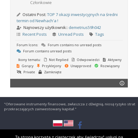
Członkowie
Ostatni Post:
TOP 7 okazji inwestycyjnych na średni
termin od Newhach'a !
Najnowszy użytkownik::
demetrius59h042
Recent Posts
Unread Posts
Tags
Forum Icons:
Forum contains no unread posts
Forum contains unread posts
Ikony tematu:
Not Replied
Odwpowiedzi
Aktywny
Gorący
Przyklejony
Unapproved
Rozwiązany
Private
Zamknięte
"Oferowane instrumenty finansowe, zwłaszcza z dźwignią, niosą ryzyko strat
przekraczających zainwestowany kapitał."
Prawa autorskie © 2026
NewHach – Przewodnik Giełdowy |
Ta strona korzysta z ciasteczek aby świadczyć usługi na