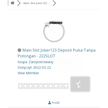
Finansowe
Main Slot Joker123 ...
Analiza
rynku
giełdowego,
walut,
wykresy
giełdowe,
Main Slot Joker123 Deposit Pulsa Tanpa
artykuły,
Potongan - 222SLOT
forum.
Analizy
Grupa: Zarejestrowany
w
Dołączył: 2022-03-22
oparciu
New Member
o
teorię
Carolana.
Profil