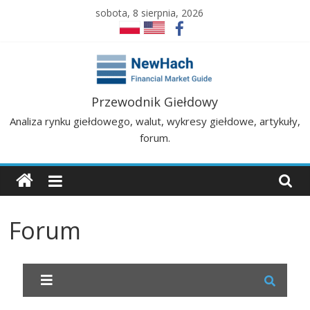
Skip
sobota, 8 sierpnia, 2026
to
content
NewHach
Przewodnik Giełdowy
Analiza rynku giełdowego, walut, wykresy giełdowe, artykuły,
–
forum.
Przewodnik
Giełdowy
Forum
|
Analizy