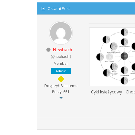
Analiza
Ostatni Post
rynku
giełdowego,
walut,
wykresy
giełdowe,
artykuły,
Newhach
forum.
Analizy
(@newhach)
w
Member
oparciu
Admin
o
teorię
Dołączył: 8 lat temu
Carolana.
Cykl księżycowy Chocia
Posty: 651