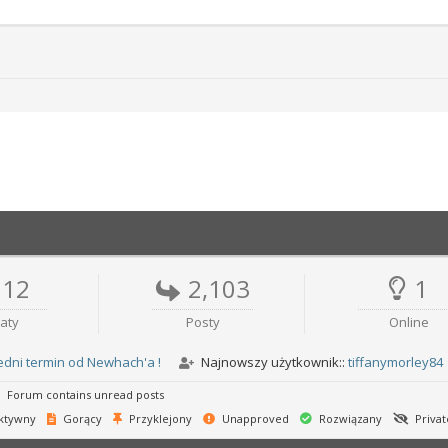
212
2,103
1
aty
Posty
Online
edni termin od Newhach'a !
Najnowszy użytkownik::
tiffanymorley84
Forum contains unread posts
ktywny
Gorący
Przyklejony
Unapproved
Rozwiązany
Privat