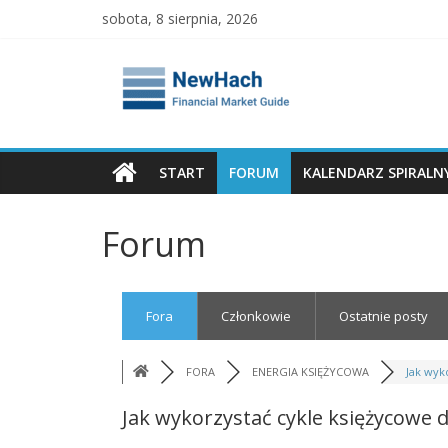
Skip
sobota, 8 sierpnia, 2026
to
content
NewHach
–
Przewodnik
START
FORUM
KALENDARZ SPIRALN
Giełdowy
Forum
|
Fora
Członkowie
Ostatnie posty
Analizy
FORA
ENERGIA KSIĘŻYCOWA
Jak wyko
Finansowe
Jak wykorzystać cykle księżycowe 