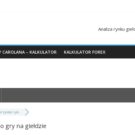
Analiza rynku gie
Y CAROLANA – KALKULATOR
KALKULATOR FOREX
rzystać cyk...
do gry na giełdzie