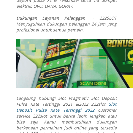
deposit pulsa XL & Telkomsel serta via dompet
elektrik: OVO, DANA, GOPAY.
Dukungan Layanan Pelanggan
→ 222SLOT
Menyuguhkan dukungan pelanggan 24 jam yang
profesional untuk semua pemain.
Langsung hubungi Slot Pragmatic Slot Deposit
Pulsa Rate Tertinggi 2021 &2022 222slot
Slot
Deposit Pulsa Rate Tertinggi 2022
customer
service 222slot untuk berita lebih lengkap atau
bisa saja Kamu membutuhkan dukungan
berkenaan permainan judi online yang tersedia