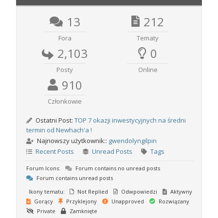
13
212
Fora
Tematy
2,103
0
Posty
Online
910
Członkowie
Ostatni Post:
TOP 7 okazji inwestycyjnych na średni
termin od Newhach'a !
Najnowszy użytkownik::
gwendolyngilpin
Recent Posts
Unread Posts
Tags
Forum Icons:
Forum contains no unread posts
Forum contains unread posts
Ikony tematu:
Not Replied
Odwpowiedzi
Aktywny
Gorący
Przyklejony
Unapproved
Rozwiązany
Private
Zamknięte