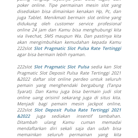
poker online. Tipe permainan mesin slot yang
disediakan bisa dimainkan kenakan Hp, Pc, dan
juga Tablet. Menikmati bermain slot online yang
didukung oleh customer service profesional
online 24 jam dan Kamu bisa menghubungi kita
via livechat, SMS maupun Wa. Dan pastinya kita
akan mengimbuhkan kemudahan kepada Kamu
222slot
Slot Pragmatic Slot Pulsa Rate Tertinggi
agar bisa bermain lebih nyaman.
222slot
Slot Pragmatic Slot Pulsa
sedia kan Slot
Pragmatic Slot Deposit Pulsa Rate Tertinggi 2021
&2022 daftar slot online perdeo untuk seluruh
pemain yang menghendaki bergabung (Tanpa
Syarat). Dan Kamu juga bisa bermain judi slot
online uang orisinil sekarang juga di situs kita.
Menjadi bagi pemain mesin jackpot online,
222slot
Slot Deposit Pulsa Rate Tertinggi 2021
&2022
juga sediakan insentif tambahan.
Ditambah ulang Kamu cuman memadai
mendaftarkan diri sekali saja dan udah bisa
memainkan seluruh permainan yang kita