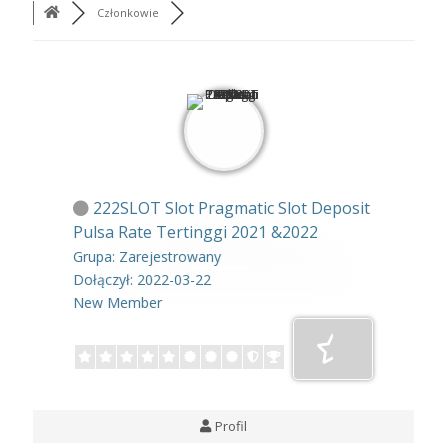
Finansowe
Członkowie
Analiza
rynku
giełdowego,
walut,
wykresy
giełdowe,
222SLOT Slot Pragmatic Slot Deposit
artykuły,
Pulsa Rate Tertinggi 2021 &2022
forum.
Analizy
Grupa: Zarejestrowany
w
Dołączył: 2022-03-22
oparciu
New Member
o
teorię
Carolana.
Profil