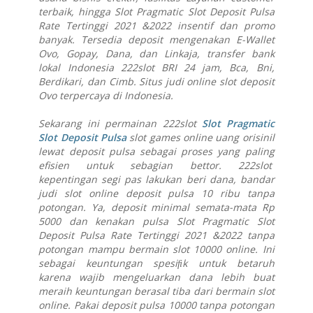
terbaik, hingga Slot Pragmatic Slot Deposit Pulsa
Rate Tertinggi 2021 &2022 insentif dan promo
banyak. Tersedia deposit mengenakan E-Wallet
Ovo, Gopay, Dana, dan Linkaja, transfer bank
lokal Indonesia 222slot BRI 24 jam, Bca, Bni,
Berdikari, dan Cimb. Situs judi online slot deposit
Ovo terpercaya di Indonesia.
Sekarang ini permainan 222slot
Slot Pragmatic
Slot Deposit Pulsa
slot games online uang orisinil
lewat deposit pulsa sebagai proses yang paling
efisien untuk sebagian bettor. 222slot
kepentingan segi pas lakukan beri dana, bandar
judi slot online deposit pulsa 10 ribu tanpa
potongan. Ya, deposit minimal semata-mata Rp
5000 dan kenakan pulsa Slot Pragmatic Slot
Deposit Pulsa Rate Tertinggi 2021 &2022 tanpa
potongan mampu bermain slot 10000 online. Ini
sebagai keuntungan spesiﬁk untuk betaruh
karena wajib mengeluarkan dana lebih buat
meraih keuntungan berasal tiba dari bermain slot
online. Pakai deposit pulsa 10000 tanpa potongan