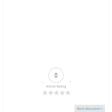
0
Article Rating
More discussion »