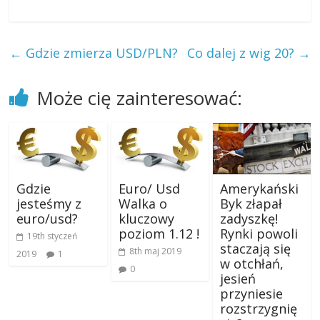
←
Gdzie zmierza USD/PLN?
Co dalej z wig 20?
→
Może cię zainteresować:
Gdzie
Euro/ Usd
Amerykański
jesteśmy z
Walka o
Byk złapał
euro/usd?
kluczowy
zadyszkę!
poziom 1.12 !
Rynki powoli
19th styczeń
staczają się
8th maj 2019
2019
1
w otchłań,
0
jesień
przyniesie
rozstrzygnię