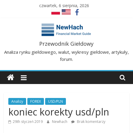
Skip
czwartek, 6 sierpnia, 2026
to
content
NewHach
Przewodnik Giełdowy
Analiza rynku giełdowego, walut, wykresy giełdowe, artykuły,
–
forum.
Przewodnik
Giełdowy
Analizy
FOREX
USD/PLN
|
koniec korekty usd/pln
Analizy
29th styczeń 2019
Newhach
Brak komentarzy