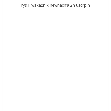
rys.1. wskaźnik newhach’a 2h usd/pln