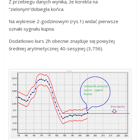
Z przebiegu danych wynika, że korekta na
Finansowe
“zielonym”dobiegła końca.
Na wykresie 2-godzinowym (rys.1) widać pierwsze
Analiza
oznaki sygnału kupna.
rynku
Dodatkowo kurs 2h obecnie znajduje się powyżej
giełdowego,
walut,
średniej arytmetycznej 40-sesyjnej (3,756).
wykresy
giełdowe,
artykuły,
forum.
Analizy
w
oparciu
o
teorię
Carolana.