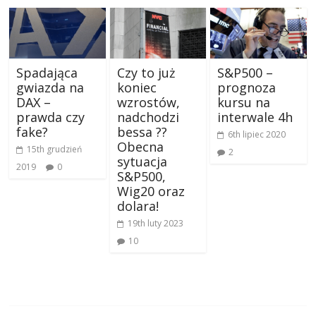
Spadająca
Czy to już
S&P500 –
gwiazda na
koniec
prognoza
DAX –
wzrostów,
kursu na
prawda czy
nadchodzi
interwale 4h
fake?
bessa ??
6th lipiec 2020
Obecna
15th grudzień
2
sytuacja
2019
0
S&P500,
Wig20 oraz
dolara!
19th luty 2023
10