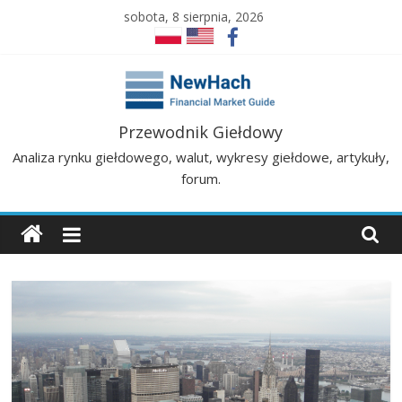
Skip
sobota, 8 sierpnia, 2026
to
content
NewHach
Przewodnik Giełdowy
Analiza rynku giełdowego, walut, wykresy giełdowe, artykuły,
–
forum.
Przewodnik
Giełdowy
|
Analizy