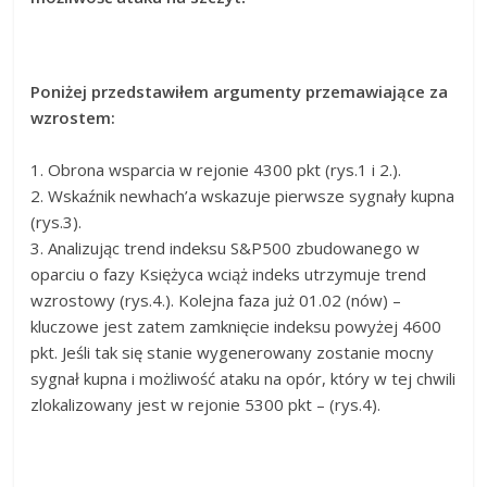
Poniżej przedstawiłem argumenty przemawiające za
wzrostem:
1. Obrona wsparcia w rejonie 4300 pkt (rys.1 i 2.).
2. Wskaźnik newhach’a wskazuje pierwsze sygnały kupna
(rys.3).
3. Analizując trend indeksu S&P500 zbudowanego w
oparciu o fazy Księżyca wciąż indeks utrzymuje trend
wzrostowy (rys.4.). Kolejna faza już 01.02 (nów) –
kluczowe jest zatem zamknięcie indeksu powyżej 4600
pkt. Jeśli tak się stanie wygenerowany zostanie mocny
sygnał kupna i możliwość ataku na opór, który w tej chwili
zlokalizowany jest w rejonie 5300 pkt – (rys.4).