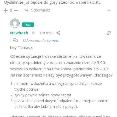
Myślałm,że już będzie do góry szedł od wsparcia 3,95.
Odpowiedz
0
Autor
Newhach
4 lat temu
Odpowiedz do
tomasz
hey Tomasz,
Obecnie sytuacja troszke się zmieniła. Uważam, że
niestety spadniemy z dolarem znacznie niżej niż 3.90.
Wszystko wskazuje na test znowu poziomów 3.6 – 3.7.
Na ren scenariusz należy być przygotowanym, dlaczego?
na moim wskaźniku trwa sygnał sprzedaży i jeszcze
troche potrwa.
giełdy pewnie zalicza nowy szczyt
przeważnie przed dużym “odpałem” ma miejsce bardzo
duża cofka aby ludzi zmieść z pozycji.
Dlatego uważam, że obecnie najlepiej obserwować kurs