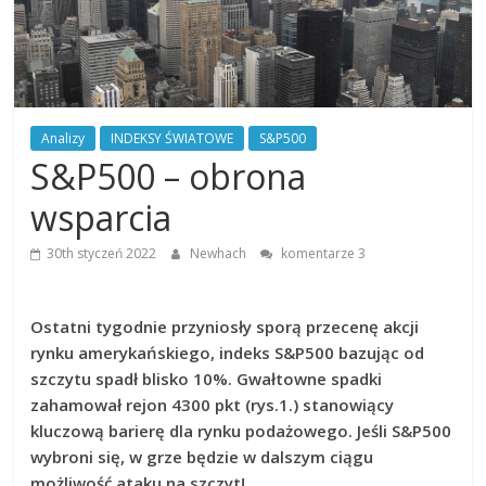
Finansowe
Analiza
rynku
Analizy
INDEKSY ŚWIATOWE
S&P500
giełdowego,
S&P500 – obrona
walut,
wykresy
wsparcia
giełdowe,
artykuły,
30th styczeń 2022
Newhach
komentarze 3
forum.
Analizy
w
oparciu
Ostatni tygodnie przyniosły sporą przecenę akcji
o
rynku amerykańskiego, indeks S&P500 bazując od
teorię
szczytu spadł blisko 10%. Gwałtowne spadki
Carolana.
zahamował rejon 4300 pkt (rys.1.) stanowiący
kluczową barierę dla rynku podażowego. Jeśli S&P500
wybroni się, w grze będzie w dalszym ciągu
możliwość ataku na szczyt!