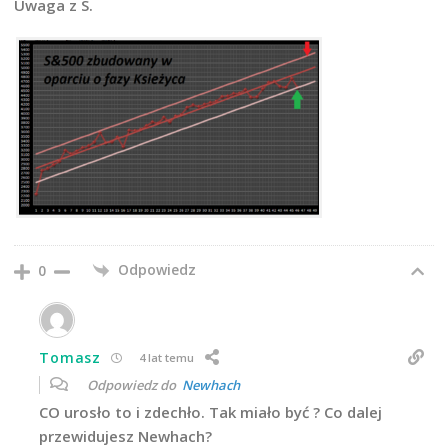
Uwaga z S.
Odpowiedz
0
Tomasz
4 lat temu
Odpowiedz do
Newhach
CO urosło to i zdechło. Tak miało być ? Co dalej
przewidujesz Newhach?