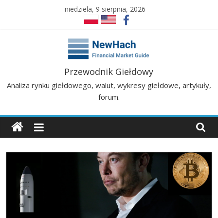
Skip
niedziela, 9 sierpnia, 2026
to
content
NewHach
Przewodnik Giełdowy
Analiza rynku giełdowego, walut, wykresy giełdowe, artykuły,
–
forum.
Przewodnik
Giełdowy
|
Analizy