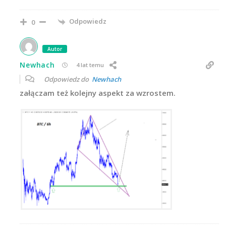
Odpowiedz
0
Autor
Newhach
4 lat temu
Odpowiedz do
Newhach
załączam też kolejny aspekt za wzrostem.