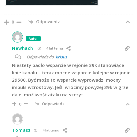
Odpowiedz
0
Autor
Newhach
4 lat temu
Odpowiedz do
krisus
Niestety padło wsparcie w rejonie 39k stanowiące
linie kanału – teraz mocne wsparcie kolejne w rejonie
29500. Być może to wsparcie wyprowadzi mocny
impuls wzrostowy. Jeśli wrócimy powyżej 39k w grze
dalej możliwość ataku na szczyt.
Odpowiedz
0
Tomasz
4 lat temu