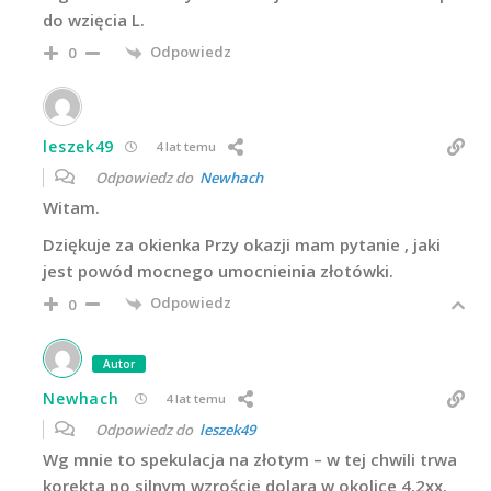
do wzięcia L.
Odpowiedz
0
leszek49
4 lat temu
Odpowiedz do
Newhach
Witam.
Dziękuje za okienka Przy okazji mam pytanie , jaki
jest powód mocnego umocnieinia złotówki.
Odpowiedz
0
Autor
Newhach
4 lat temu
Odpowiedz do
leszek49
Wg mnie to spekulacja na złotym – w tej chwili trwa
korekta po silnym wzroście dolara w okolice 4.2xx.