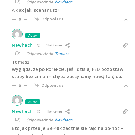
Odpowiedz do
Newhach
A dax jaki scenariusz?
Odpowiedz
0
Autor
Newhach
4 lat temu
Odpowiedz do
Tomasz
Tomasz
Wygląda, że po korekcie. Jeśli dzisiaj FED pozostawi
stopy bez zmian – chyba zaczynamy nową falę up.
Odpowiedz
0
Autor
Newhach
4 lat temu
Odpowiedz do
Newhach
Btc jak przebije 39-40k zacznie sie rajd na północ –