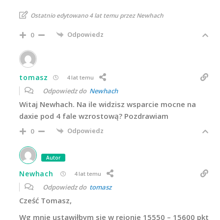
Ostatnio edytowano 4 lat temu przez Newhach
Odpowiedz
0
tomasz
4 lat temu
Odpowiedz do
Newhach
Witaj Newhach. Na ile widzisz wsparcie mocne na
daxie pod 4 fale wzrostową? Pozdrawiam
Odpowiedz
0
Autor
Newhach
4 lat temu
Odpowiedz do
tomasz
Cześć Tomasz,
Wg mnie ustawiłbym sie w rejonie 15550 – 15600 pkt