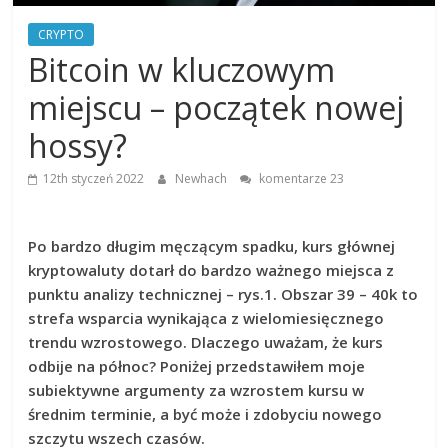
Finansowe
CRYPTO
Bitcoin w kluczowym
Analiza
miejscu – początek nowej
rynku
giełdowego,
hossy?
walut,
wykresy
12th styczeń 2022
Newhach
komentarze 23
giełdowe,
artykuły,
forum.
Po bardzo długim męczącym spadku, kurs głównej
Analizy
kryptowaluty dotarł do bardzo ważnego miejsca z
w
punktu analizy technicznej – rys.1. Obszar 39 – 40k to
oparciu
strefa wsparcia wynikająca z wielomiesięcznego
o
teorię
trendu wzrostowego. Dlaczego uważam, że kurs
Carolana.
odbije na północ? Poniżej przedstawiłem moje
subiektywne argumenty za wzrostem kursu w
średnim terminie, a być może i zdobyciu nowego
szczytu wszech czasów.