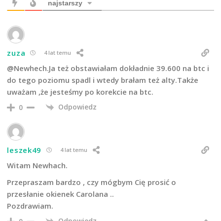
najstarszy
zuza
4 lat temu
@Newhech.Ja też obstawiałam dokładnie 39.600 na btc i
do tego poziomu spadl i wtedy brałam też alty.Także
uważam ,że jesteśmy po korekcie na btc.
Odpowiedz
0
leszek49
4 lat temu
Witam Newhach.
Przepraszam bardzo , czy mógbym Cię prosić o
przesłanie okienek Carolana ..
Pozdrawiam.
Odpowiedz