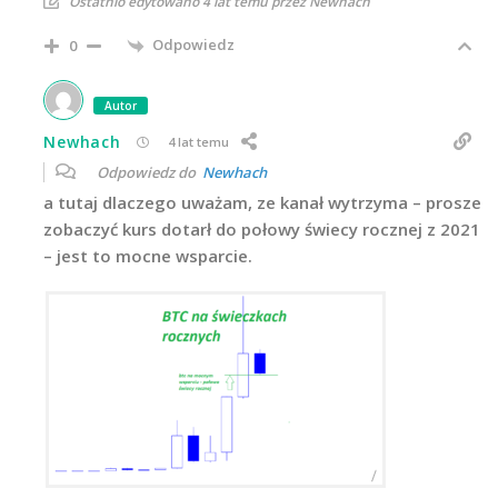
Ostatnio edytowano 4 lat temu przez Newhach
Odpowiedz
0
Autor
Newhach
4 lat temu
Odpowiedz do
Newhach
a tutaj dlaczego uważam, ze kanał wytrzyma – prosze
zobaczyć kurs dotarł do połowy świecy rocznej z 2021
– jest to mocne wsparcie.