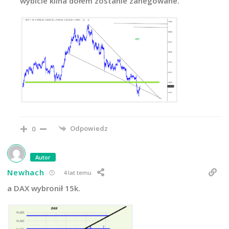
wybicie klina dołem zostanie zanegowane.
Odpowiedz
0
Autor
Newhach
4 lat temu
a DAX wybronił 15k.