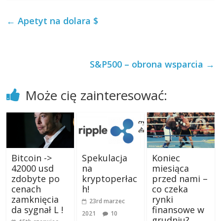
←
Apetyt na dolara $
S&P500 – obrona wsparcia
→
Może cię zainteresować:
Bitcoin ->
Spekulacja
Koniec
42000 usd
na
miesiąca
zdobyte po
kryptoperłac
przed nami –
cenach
h!
co czeka
zamknięcia
rynki
23rd marzec
da sygnał L !
finansowe w
2021
10
grudniu?