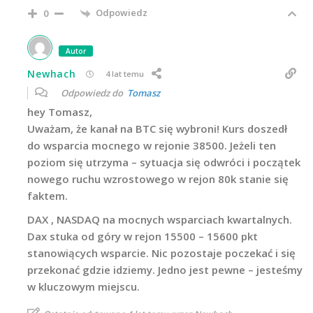
Odpowiedz
0
Autor
Newhach
4 lat temu
Odpowiedz do
Tomasz
hey Tomasz,
Uważam, że kanał na BTC się wybroni! Kurs doszedł
do wsparcia mocnego w rejonie 38500. Jeżeli ten
poziom się utrzyma – sytuacja się odwróci i początek
nowego ruchu wzrostowego w rejon 80k stanie się
faktem.
DAX , NASDAQ na mocnych wsparciach kwartalnych.
Dax stuka od góry w rejon 15500 – 15600 pkt
stanowiących wsparcie. Nic pozostaje poczekać i się
przekonać gdzie idziemy. Jedno jest pewne – jesteśmy
w kluczowym miejscu.