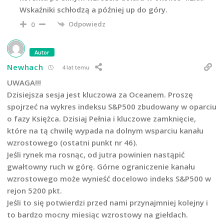
Wskaźniki schłodzą a później up do góry.
Odpowiedz
0
Autor
Newhach
4 lat temu
UWAGA!!!
Dzisiejsza sesja jest kluczowa za Oceanem. Proszę
spojrzeć na wykres indeksu S&P500 zbudowany w oparciu
o fazy Księżca. Dzisiaj Pełnia i kluczowe zamknięcie,
które na tą chwilę wypada na dolnym wsparciu kanału
wzrostowego (ostatni punkt nr 46).
Jeśli rynek ma rosnąc, od jutra powinien nastąpić
gwałtowny ruch w górę. Górne ograniczenie kanału
wzrostowego może wynieść docelowo indeks S&P500 w
rejon 5200 pkt.
Jeśli to się potwierdzi przed nami przynajmniej kolejny i
to bardzo mocny miesiąc wzrostowy na giełdach.