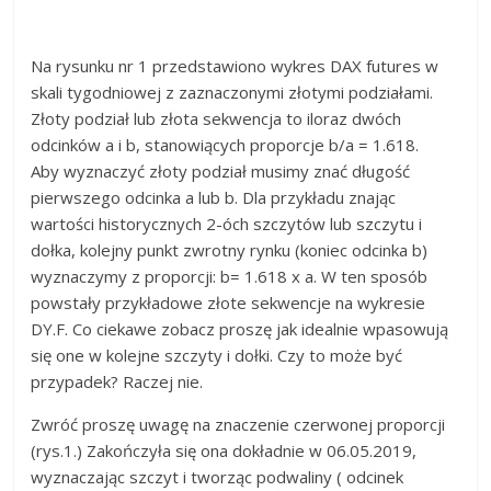
Na rysunku nr 1 przedstawiono wykres DAX futures w
skali tygodniowej z zaznaczonymi złotymi podziałami.
Złoty podział lub złota sekwencja to iloraz dwóch
odcinków a i b, stanowiących proporcje b/a = 1.618.
Aby wyznaczyć złoty podział musimy znać długość
pierwszego odcinka a lub b. Dla przykładu znając
wartości historycznych 2-óch szczytów lub szczytu i
dołka, kolejny punkt zwrotny rynku (koniec odcinka b)
wyznaczymy z proporcji: b= 1.618 x a. W ten sposób
powstały przykładowe złote sekwencje na wykresie
DY.F. Co ciekawe zobacz proszę jak idealnie wpasowują
się one w kolejne szczyty i dołki. Czy to może być
przypadek? Raczej nie.
Zwróć proszę uwagę na znaczenie czerwonej proporcji
(rys.1.) Zakończyła się ona dokładnie w 06.05.2019,
wyznaczając szczyt i tworząc podwaliny ( odcinek