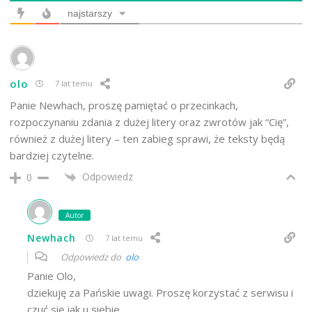
najstarszy
olo
7 lat temu
Panie Newhach, proszę pamiętać o przecinkach,
rozpoczynaniu zdania z dużej litery oraz zwrotów jak “Cię”,
również z dużej litery – ten zabieg sprawi, że teksty będą
bardziej czytelne.
Odpowiedz
0
Autor
Newhach
7 lat temu
Odpowiedz do
olo
Panie Olo,
dziekuję za Pańskie uwagi. Proszę korzystać z serwisu i
czuć się jak u siebie.