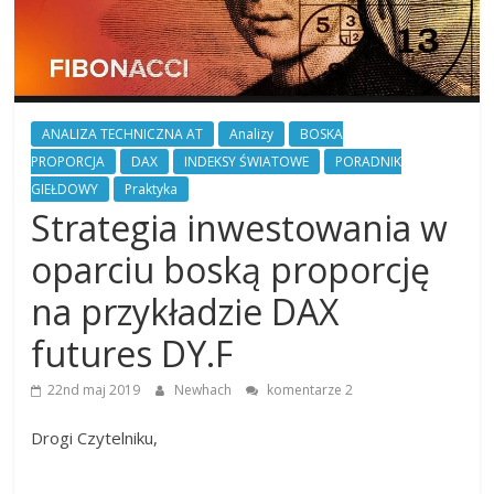
Finansowe
Analiza
rynku
ANALIZA TECHNICZNA AT
Analizy
BOSKA
giełdowego,
PROPORCJA
DAX
INDEKSY ŚWIATOWE
PORADNIK
walut,
GIEŁDOWY
Praktyka
wykresy
giełdowe,
Strategia inwestowania w
artykuły,
oparciu boską proporcję
forum.
Analizy
na przykładzie DAX
w
oparciu
futures DY.F
o
teorię
22nd maj 2019
Newhach
komentarze 2
Carolana.
Drogi Czytelniku,