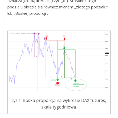
oznacza grecką literą φ (czyt. „fi”). Stosunek tego
podziału określa się również mianem „złotego podziału”
lub „Boskiej proporcji”.
rys.1. Boska proporcja na wykresie DAX futures,
skala tygodniowa.