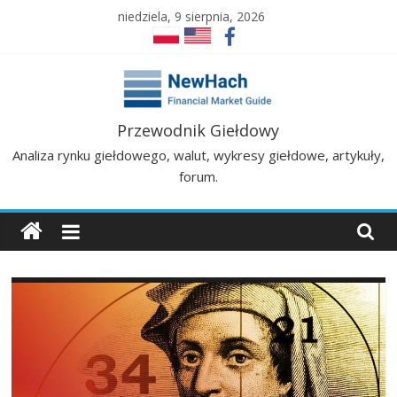
Skip
niedziela, 9 sierpnia, 2026
to
content
NewHach
Przewodnik Giełdowy
Analiza rynku giełdowego, walut, wykresy giełdowe, artykuły,
–
forum.
Przewodnik
Giełdowy
|
Analizy