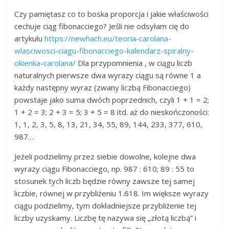
Czy pamiętasz co to boska proporcja i jakie właściwości
cechuje ciąg fibonacciego? Jeśli nie odsyłam cię do
artykułu
https://newhach.eu/teoria-carolana-
wlasciwosci-ciagu-fibonacciego-kalendarz-spiralny-
okienka-carolana/
Dla przypomnienia , w ciągu liczb
naturalnych pierwsze dwa wyrazy ciągu są równe 1 a
każdy następny wyraz (zwany liczbą Fibonacciego)
powstaje jako suma dwóch poprzednich, czyli 1 + 1 = 2;
1 + 2 = 3; 2 + 3 = 5; 3 + 5 = 8 itd. aż do nieskończoności:
1, 1, 2, 3, 5, 8, 13, 21, 34, 55, 89, 144, 233, 377, 610,
987…
Jeżeli podzielimy przez siebie dowolne, kolejne dwa
wyrazy ciągu Fibonacciego, np. 987 : 610; 89 : 55 to
stosunek tych liczb będzie równy zawsze tej samej
liczbie, równej w przybliżeniu 1.618. Im większe wyrazy
ciągu podzielimy, tym dokładniejsze przybliżenie tej
liczby uzyskamy. Liczbę tę nazywa się „złotą liczbą” i