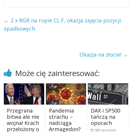
←
2 x RGR na ropie CL.F, okazja zajęcia pozycji
spadkowych
Okazja na złocie!
→
Może cię zainteresować:
Przegrana
Pandemia
DAX i SP500
bitwa ale nie
strachu –
tańczą na
wojna! Krach
nadciąga
oporach
przełożony o
Armagedon?
8th wrzesień