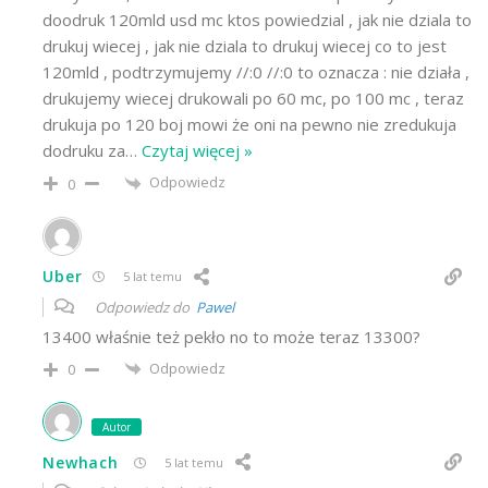
doodruk 120mld usd mc ktos powiedzial , jak nie dziala to
drukuj wiecej , jak nie dziala to drukuj wiecej co to jest
120mld , podtrzymujemy //:0 //:0 to oznacza : nie działa ,
drukujemy wiecej drukowali po 60 mc, po 100 mc , teraz
drukuja po 120 boj mowi że oni na pewno nie zredukuja
dodruku za
…
Czytaj więcej »
Odpowiedz
0
Uber
5 lat temu
Odpowiedz do
Pawel
13400 właśnie też pekło no to może teraz 13300?
Odpowiedz
0
Autor
Newhach
5 lat temu