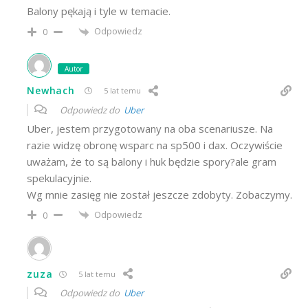
Balony pękają i tyle w temacie.
Odpowiedz
0
Autor
Newhach
5 lat temu
Odpowiedz do
Uber
Uber, jestem przygotowany na oba scenariusze. Na
razie widzę obronę wsparc na sp500 i dax. Oczywiście
uważam, że to są balony i huk będzie spory?ale gram
spekulacyjnie.
Wg mnie zasięg nie został jeszcze zdobyty. Zobaczymy.
Odpowiedz
0
zuza
5 lat temu
Odpowiedz do
Uber