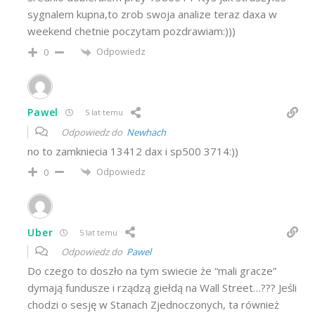
sygnalem kupna,to zrob swoja analize teraz daxa w
weekend chetnie poczytam pozdrawiam:)))
Odpowiedz
0
Pawel
5 lat temu
Odpowiedz do
Newhach
no to zamkniecia 13412 dax i sp500 3714:))
Odpowiedz
0
Uber
5 lat temu
Odpowiedz do
Pawel
Do czego to doszło na tym swiecie że “mali gracze”
dymają fundusze i rządzą giełdą na Wall Street…??? Jeśli
chodzi o sesję w Stanach Zjednoczonych, ta również