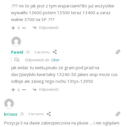
.??? no to jak jest z tym wsparciami?Bo już wszystkie
wywaliło 13600 potem 13500 teraz 13400 a zaraz
walnie 3700 na SP .???
Odpowiedz
0
Pawel
5 lat temu
Odpowiedz do
Uber
jak widac tu wielu,pisalo ze gram pod prad na
dax:)))wybilo kwartalny 13240-50 jakies wsp moze cus
odbije ale zasieg tego ruchu 13tys-12950
Odpowiedz
0
krisus
5 lat temu
Pozycja S na daxie zabezpieczona na plusie … i nie oglądam