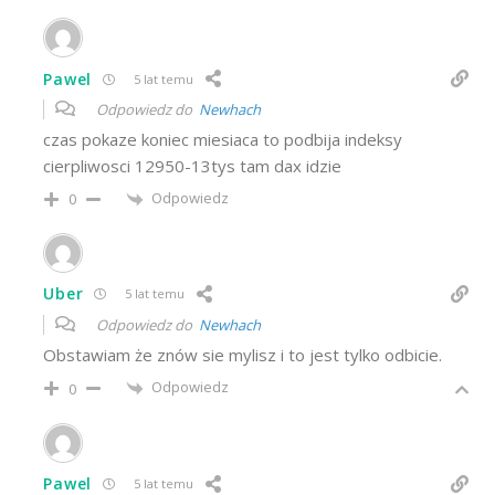
Pawel
5 lat temu
Odpowiedz do
Newhach
czas pokaze koniec miesiaca to podbija indeksy
cierpliwosci 12950-13tys tam dax idzie
Odpowiedz
0
Uber
5 lat temu
Odpowiedz do
Newhach
Obstawiam że znów sie mylisz i to jest tylko odbicie.
Odpowiedz
0
Pawel
5 lat temu