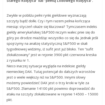
Starego Księżyca” lub “pełnią Lodowego Księżyca”.
Zwykle w pobliżu pełni rynki giełdowe wyznaczają
szczyty bądź dołki. Czy i tym razem pełnia kończąca
miesiąc styczeń okaże się kluczowa? Tymczasem indeks
giełdy amerykańskiej S&P500 niczym walec pnie się do
góry po drodze miażdżąc wszystko co się da. Jednak jeśli
spojrzymy na analizę statystyczną S&P500 w skali
tygodniowej widzimy, iż sufit jest już blisko. Ten “sufit
zlokalizowany” jest w rejonie 3900 pkt czerwona kreska
z rysunku nr 1.
Nieco inaczej sytuacja wygląda na indeksie giełdy
niemieckiej DAX. Tutaj potencjał do dalszych wzrostów
jest o wiele większy niż na S&P500. Innymi słowy
możemy powiedzieć DAX jest o trzy kroki w tyle za
S&P500. Złamanie 14100 pkt powinno doprowadzić do
ataku na szczyty zlokalizowane w rejonie 14500 – 15000
pkt.