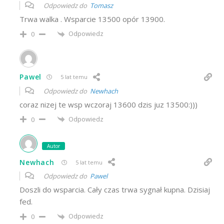
Odpowiedz do
Tomasz
Trwa walka . Wsparcie 13500 opór 13900.
Odpowiedz
0
Pawel
5 lat temu
Odpowiedz do
Newhach
coraz nizej te wsp wczoraj 13600 dzis juz 13500:)))
Odpowiedz
0
Autor
Newhach
5 lat temu
Odpowiedz do
Pawel
Doszli do wsparcia. Cały czas trwa sygnał kupna. Dzisiaj
fed.
Odpowiedz
0