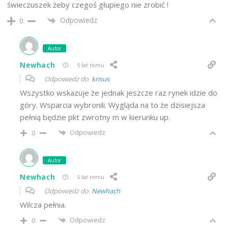
świeczuszek żeby czegoś głupiego nie zrobić !
Odpowiedz
0
Autor
Newhach
5 lat temu
Odpowiedz do
krisus
Wszystko wskazuje że jednak jeszcze raz rynek idzie do
góry. Wsparcia wybronili. Wygląda na to że dzisiejsza
pełnią będzie pkt zwrotny m w kierunku up.
Odpowiedz
0
Autor
Newhach
5 lat temu
Odpowiedz do
Newhach
Wilcza pełnia.
Odpowiedz
0