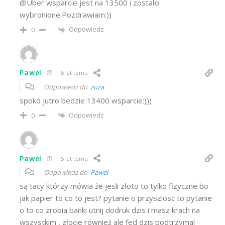
@Uber wsparcie jest na 13500 i zostało
wybronione.Pozdrawiam:))
Odpowiedz
0
Pawel
5 lat temu
Odpowiedz do
zuza
spoko jutro bedzie 13400 wsparcie:)))
Odpowiedz
0
Pawel
5 lat temu
Odpowiedz do
Pawel
są tacy którzy mówia że jesli złoto to tylko fizyczne bo
jak papier to co to jest? pytanie o przyszlosc to pytanie
o to co zrobia banki utnij dodruk dzis i masz krach na
wszystkim , złocie również ale fed dzis podtrzymal