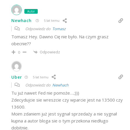
Autor
Newhach
5 lat temu
Odpowiedz do
Tomasz
Tomasz Hey. Dawno Cię nie było. Na czym grasz
obecnie??
Odpowiedz
0
Uber
5 lat temu
Odpowiedz do
Newhach
Tu już nawet Fed nie pomoże….;)))
Zdecydujcie sie wreszcie czy wparcie jest na 13500 czy
13600.
Moim zdaniem już jest sygnał sprzedaży a nie sygnał
kupna a autor bloga sie o tym przekona niedługo
dobitnie.