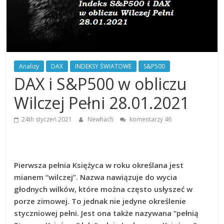
Finansowe
Analiza
rynku
giełdowego,
Analizy
DAX
INDEKSY ŚWIATOWE
S&P500
walut,
DAX i S&P500 w obliczu
wykresy
giełdowe,
Wilczej Pełni 28.01.2021
artykuły,
forum.
24th styczeń 2021
Newhach
komentarzy 46
Analizy
w
oparciu
o
Pierwsza pełnia Księżyca w roku określana jest
teorię
mianem “wilczej”. Nazwa nawiązuje do wycia
Carolana.
głodnych wilków, które można często usłyszeć w
porze zimowej. To jednak nie jedyne określenie
styczniowej pełni. Jest ona także nazywana “pełnią