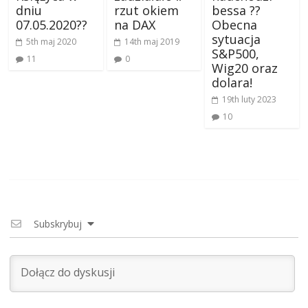
dniu
rzut okiem
bessa ??
07.05.2020??
na DAX
Obecna
sytuacja
5th maj 2020
14th maj 2019
S&P500,
11
0
Wig20 oraz
dolara!
19th luty 2023
10
Subskrybuj