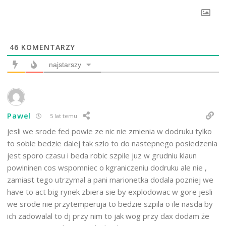
46
KOMENTARZY
najstarszy
Pawel
5 lat temu
jesli we srode fed powie ze nic nie zmienia w dodruku tylko
to sobie bedzie dalej tak szlo to do nastepnego posiedzenia
jest sporo czasu i beda robic szpile juz w grudniu klaun
powininen cos wspomniec o kgraniczeniu dodruku ale nie ,
zamiast tego utrzymal a pani marionetka dodala pozniej we
have to act big rynek zbiera sie by explodowac w gore jesli
we srode nie przytemperuja to bedzie szpila o ile nasda by
ich zadowalal to dj przy nim to jak wog przy dax dodam że