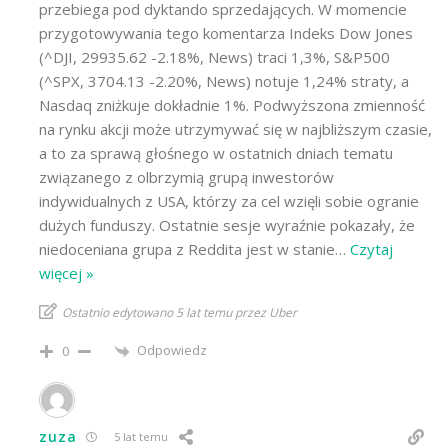
przebiega pod dyktando sprzedających. W momencie
przygotowywania tego komentarza Indeks Dow Jones
(^DJI, 29935.62 -2.18%, News) traci 1,3%, S&P500
(^SPX, 3704.13 -2.20%, News) notuje 1,24% straty, a
Nasdaq zniżkuje dokładnie 1%. Podwyższona zmienność
na rynku akcji może utrzymywać się w najbliższym czasie,
a to za sprawą głośnego w ostatnich dniach tematu
związanego z olbrzymią grupą inwestorów
indywidualnych z USA, którzy za cel wzięli sobie ogranie
dużych funduszy. Ostatnie sesje wyraźnie pokazały, że
niedoceniana grupa z Reddita jest w stanie
…
Czytaj
więcej »
Ostatnio edytowano 5 lat temu przez Uber
Odpowiedz
0
zuza
5 lat temu