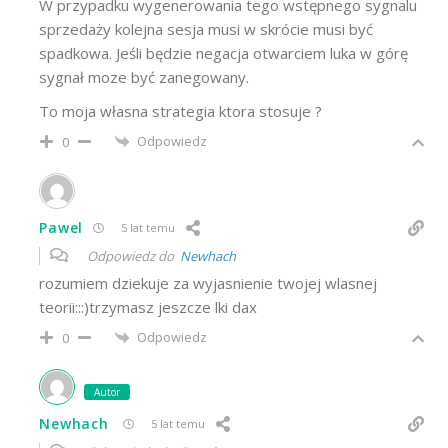
W przypadku wygenerowania tego wstępnego sygnalu
sprzedaży kolejna sesja musi w skrócie musi być
spadkowa. Jeśli będzie negacja otwarciem luka w górę
sygnał moze być zanegowany.
To moja własna strategia ktora stosuje ?
Odpowiedz
0
Pawel
5 lat temu
Odpowiedz do
Newhach
rozumiem dziekuje za wyjasnienie twojej wlasnej
teorii:::)trzymasz jeszcze lki dax
Odpowiedz
0
Autor
Newhach
5 lat temu