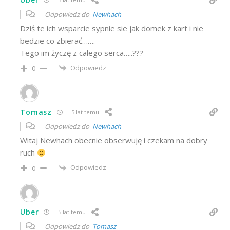
Odpowiedz do
Newhach
Dziś te ich wsparcie sypnie sie jak domek z kart i nie
bedzie co zbierać…….
Tego im życzę z calego serca…..???
Odpowiedz
0
Tomasz
5 lat temu
Odpowiedz do
Newhach
Witaj Newhach obecnie obserwuję i czekam na dobry
ruch
Odpowiedz
0
Uber
5 lat temu
Odpowiedz do
Tomasz