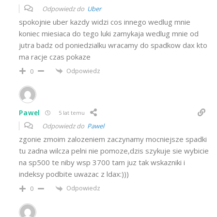
Odpowiedz do
Uber
spokojnie uber kazdy widzi cos innego wedlug mnie
koniec miesiaca do tego luki zamykaja wedlug mnie od
jutra badz od poniedzialku wracamy do spadkow dax kto
ma racje czas pokaze
Odpowiedz
0
Pawel
5 lat temu
Odpowiedz do
Pawel
zgonie zmoim zalozeniem zaczynamy mocniejsze spadki
tu zadna wilcza pelni nie pomoze,dzis szykuje sie wybicie
na sp500 te niby wsp 3700 tam juz tak wskazniki i
indeksy podbite uwazac z ldax:)))
Odpowiedz
0