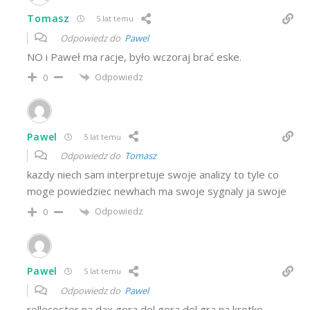
Tomasz
5 lat temu
Odpowiedz do
Pawel
NO i Paweł ma racje, było wczoraj brać eske.
Odpowiedz
0
Pawel
5 lat temu
Odpowiedz do
Tomasz
kazdy niech sam interpretuje swoje analizy to tyle co
moge powiedziec newhach ma swoje sygnaly ja swoje
Odpowiedz
0
Pawel
5 lat temu
Odpowiedz do
Pawel
rollecoster na dax gora dol gora dol gra na krotko