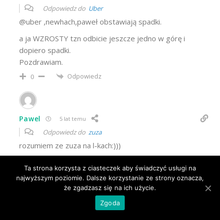
Odpowiedz do
Uber
@uber ,newhach,paweł obstawiają spadki.
a ja WZROSTY tzn odbicie jeszcze jedno w górę i
dopiero spadki.
Pozdrawiam.
Odpowiedz
0
Pawel
5 lat temu
Odpowiedz do
zuza
rozumiem ze zuza na l-kach:)))
Odpowiedz
0
Ta strona korzysta z ciasteczek aby świadczyć usługi na
najwyższym poziomie. Dalsze korzystanie ze strony oznacza,
46
że zgadzasz się na ich użycie.
zuza
5 lat temu
Zgoda
Odpowiedz do
Pawel