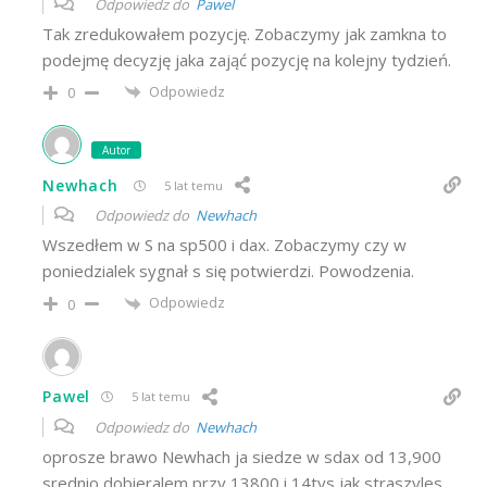
Odpowiedz do
Pawel
Tak zredukowałem pozycję. Zobaczymy jak zamkna to
podejmę decyzję jaka zająć pozycję na kolejny tydzień.
Odpowiedz
0
Autor
Newhach
5 lat temu
Odpowiedz do
Newhach
Wszedłem w S na sp500 i dax. Zobaczymy czy w
poniedzialek sygnał s się potwierdzi. Powodzenia.
Odpowiedz
0
Pawel
5 lat temu
Odpowiedz do
Newhach
oprosze brawo Newhach ja siedze w sdax od 13,900
srednio dobieralem przy 13800 i 14tys jak straszyles