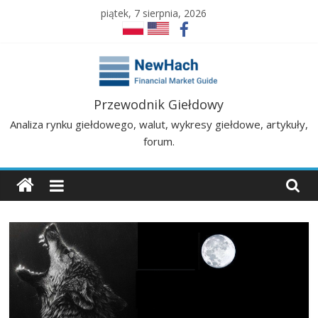
Skip
piątek, 7 sierpnia, 2026
to
content
NewHach
Przewodnik Giełdowy
Analiza rynku giełdowego, walut, wykresy giełdowe, artykuły,
–
forum.
Przewodnik
Giełdowy
|
Analizy