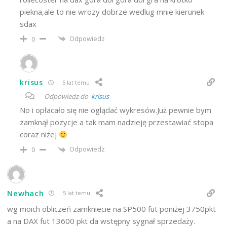
piekna,ale to nie wrozy dobrze wedlug mnie kierunek
sdax
Odpowiedz
0
krisus
5 lat temu
Odpowiedz do
krisus
No i opłacało się nie oglądać wykresów.Już pewnie bym
zamknął pozycje a tak mam nadzieję przestawiać stopa
coraz niżej
Odpowiedz
0
Newhach
5 lat temu
wg moich obliczeń zamkniecie na SP500 fut poniżej 3750pkt
a na DAX fut 13600 pkt da wstępny sygnał sprzedaży.