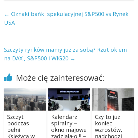
←
Oznaki bańki spekulacyjnej S&P500 vs Rynek
USA
Szczyty rynków mamy już za sobą? Rzut okiem
na DAX , S&P500 i WIG20
→
Może cię zainteresować:
Szczyt
Kalendarz
Czy to już
podczas
spiralny –
koniec
pełni
okno majowe
wzrostów,
Księżyca w
zadziałało !! –
nadchodzi