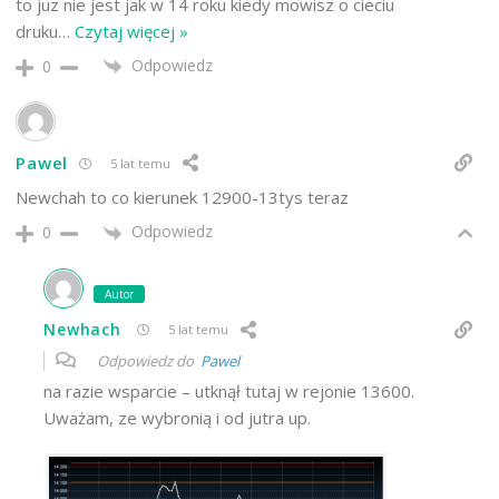
to juz nie jest jak w 14 roku kiedy mowisz o cieciu
druku
…
Czytaj więcej »
Odpowiedz
0
Pawel
5 lat temu
Newchah to co kierunek 12900-13tys teraz
Odpowiedz
0
Autor
Newhach
5 lat temu
Odpowiedz do
Pawel
na razie wsparcie – utknął tutaj w rejonie 13600.
Uważam, ze wybronią i od jutra up.