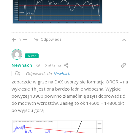
Odpowiedz
0
Autor
Newhach
5 lat temu
Odpowiedz do
Newhach
zobaczcie w grze na DAX tworzy się formacja ORGR – na
wykresie 1h jest ona bardzo ładnie widoczna. Wyjście
powyżej 13900 powinno złamać linię szyi i doprowadzić
do mocnych wzrostów. Zasięg to ok 14600 – 14800pkt
po wyjsciu górą.