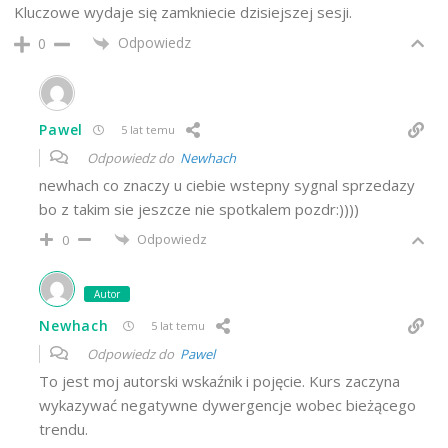
Kluczowe wydaje się zamkniecie dzisiejszej sesji.
Odpowiedz
0
Pawel
5 lat temu
Odpowiedz do
Newhach
newhach co znaczy u ciebie wstepny sygnal sprzedazy
bo z takim sie jeszcze nie spotkalem pozdr:))))
Odpowiedz
0
Autor
Newhach
5 lat temu
Odpowiedz do
Pawel
To jest moj autorski wskaźnik i pojęcie. Kurs zaczyna
wykazywać negatywne dywergencje wobec bieżącego
trendu.