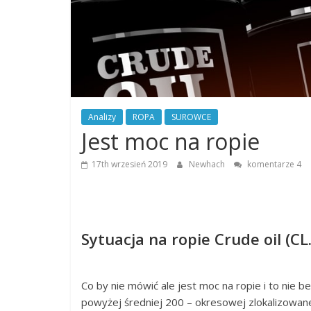
Analiza
rynku
giełdowego,
walut,
wykresy
giełdowe,
artykuły,
forum.
Analizy
ROPA
SUROWCE
Analizy
Jest moc na ropie
w
oparciu
17th wrzesień 2019
Newhach
komentarze 4
o
teorię
Carolana.
Sytuacja na ropie Crude oil (CL.
Co by nie mówić ale jest moc na ropie i to nie 
powyżej średniej 200 – okresowej zlokalizowanej