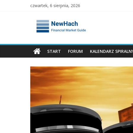
Skip
czwartek, 6 sierpnia, 2026
to
content
NewHach
–
Przewodnik
START
FORUM
KALENDARZ SPIRALN
Giełdowy
|
Analizy
Finansowe