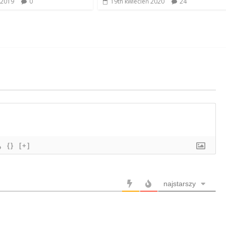
 2019
0
19th kwiecień 2020
24
{}
[+]
najstarszy