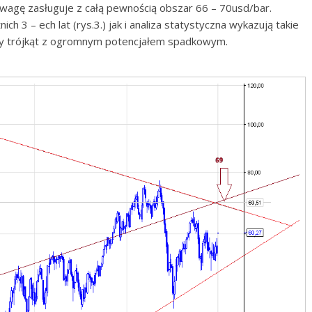
uwagę zasługuje z całą pewnością obszar 66 – 70usd/bar.
ich 3 – ech lat (rys.3.) jak i analiza statystyczna wykazują takie
ężny trójkąt z ogromnym potencjałem spadkowym.