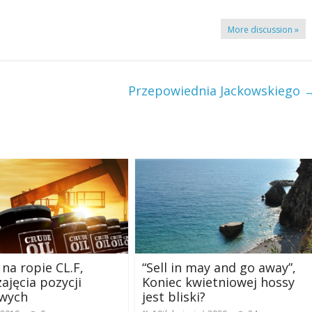
More discussion »
Przepowiednia Jackowskiego
 na ropie CL.F,
“Sell in may and go away”,
zajęcia pozycji
Koniec kwietniowej hossy
wych
jest bliski?