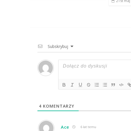
21st maj
Subskrybuj
4
KOMENTARZY
Ace
6 lat temu