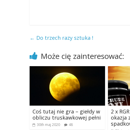
←
Do trzech razy sztuka !
Może cię zainteresować:
Coś tutaj nie gra – giełdy w
2 x RGR
obliczu truskawkowej pełni
okazja 
spadko
30th maj 2020
48