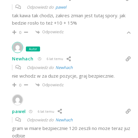
Odpowiedz do
pawel
tak kawa tak chodzi, zakres zmian jest tutaj spory. jak
bedzie rosło to też +10 + 15%
Odpowiedz
0
Autor
Newhach
6 lat temu
Odpowiedz do
Newhach
nie wchodz w za duze pozycje, graj bezpiecznie.
Odpowiedz
0
pawel
6 lat temu
Odpowiedz do
Newhach
gram w miare bezpiecznie 120 zeszli no moze teraz juz
odbije