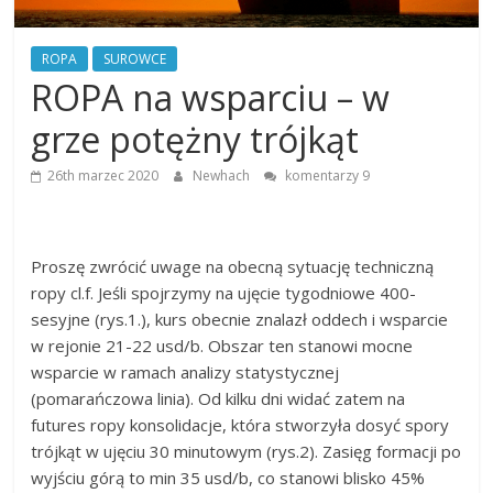
Finansowe
ROPA
SUROWCE
ROPA na wsparciu – w
Analiza
rynku
grze potężny trójkąt
giełdowego,
walut,
26th marzec 2020
Newhach
komentarzy 9
wykresy
giełdowe,
artykuły,
forum.
Proszę zwrócić uwage na obecną sytuację techniczną
Analizy
ropy cl.f. Jeśli spojrzymy na ujęcie tygodniowe 400-
w
sesyjne (rys.1.), kurs obecnie znalazł oddech i wsparcie
oparciu
w rejonie 21-22 usd/b. Obszar ten stanowi mocne
o
wsparcie w ramach analizy statystycznej
teorię
Carolana.
(pomarańczowa linia). Od kilku dni widać zatem na
futures ropy konsolidacje, która stworzyła dosyć spory
trójkąt w ujęciu 30 minutowym (rys.2). Zasięg formacji po
wyjściu górą to min 35 usd/b, co stanowi blisko 45%