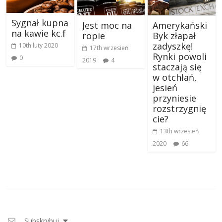
Sygnał kupna
Jest moc na
Amerykański
na kawie kc.f
ropie
Byk złapał
zadyszkę!
10th luty 2020
17th wrzesień
Rynki powoli
0
2019
4
staczają się
w otchłań,
jesień
przyniesie
rozstrzygnię
cie?
13th wrzesień
2020
66
Subskrybuj