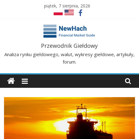
Skip
piątek, 7 sierpnia, 2026
to
content
NewHach
Przewodnik Giełdowy
Analiza rynku giełdowego, walut, wykresy giełdowe, artykuły,
–
forum.
Przewodnik
Giełdowy
|
Analizy