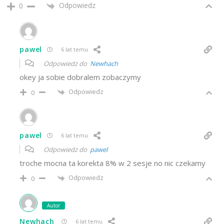
Odpowiedz
0
pawel
6 lat temu
Odpowiedz do
Newhach
okey ja sobie dobralem zobaczymy
Odpowiedz
0
pawel
6 lat temu
Odpowiedz do
pawel
troche mocna ta korekta 8% w 2 sesje no nic czekamy
Odpowiedz
0
Autor
Newhach
6 lat temu