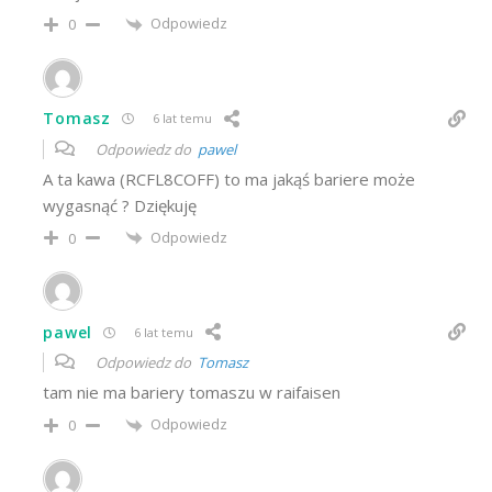
Odpowiedz
0
Tomasz
6 lat temu
Odpowiedz do
pawel
A ta kawa (RCFL8COFF) to ma jakąś bariere może
wygasnąć ? Dziękuję
Odpowiedz
0
pawel
6 lat temu
Odpowiedz do
Tomasz
tam nie ma bariery tomaszu w raifaisen
Odpowiedz
0