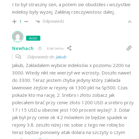
I to był straszny sen, a potem sie obudziles i wszystkie
indeksy były wyzej. Zaklinaj rzeczywistosc dalej..
Odpowiedz
1
Autor
Newhach
6 lat temu
Odpowiedz do
Jakub
Jakub, Zakladalem wybicie indeksów x poziomu 2200 na
3000. Wtedy nikt nie wierzył we wzrosty. Doszło nawet
do 3300. Teraz jestem chyba jedyny który zakłada
lawinowe zejście w rejony ok 1300 pkt na Sp500. Czas
pokaże kto ma rację. 2. Srebro i złoto zobacz jak
polecałem brać przy cenie złoto 1200 USD a srebro przy
17 i 15 USD.u obecnie jest 100 procent wyżej?. 3. Dolar
jak był przy cenie ok 4.2 mówiłem że będzie spadek w
rejony 3.8. zeszło niżej i nic sobie z tego nie robię bo
teraz będzie ponowny atak dolara na szczyty o czym