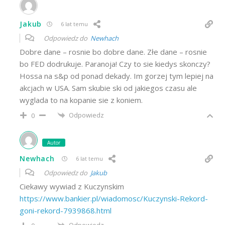
Jakub
6 lat temu
Odpowiedz do
Newhach
Dobre dane – rosnie bo dobre dane. Złe dane – rosnie
bo FED dodrukuje. Paranoja! Czy to sie kiedys skonczy?
Hossa na s&p od ponad dekady. Im gorzej tym lepiej na
akcjach w USA. Sam skubie ski od jakiegos czasu ale
wyglada to na kopanie sie z koniem.
Odpowiedz
0
Autor
Newhach
6 lat temu
Odpowiedz do
Jakub
Ciekawy wywiad z Kuczynskim
https://www.bankier.pl/wiadomosc/Kuczynski-Rekord-
goni-rekord-7939868.html
Odpowiedz