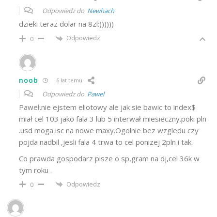
Odpowiedz do
Newhach
dzieki teraz dolar na 8zl:))))))
Odpowiedz
0
noob
6 lat temu
Odpowiedz do
Pawel
Paweł.nie ejstem eliotowy ale jak sie bawic to index$
miał cel 103 jako fala 3 lub 5 interwał miesieczny.poki pln
.usd moga isc na nowe maxy.Ogolnie bez wzgledu czy
pojda nadbil ,jesli fala 4 trwa to cel ponizej 2pln i tak.
Co prawda gospodarz pisze o sp,gram na dj,cel 36k w
tym roku .
Odpowiedz
0