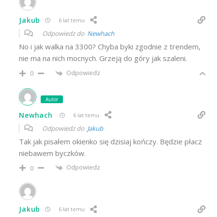
Jakub
6 lat temu
Odpowiedz do
Newhach
No i jak walka na 3300? Chyba byki zgodnie z trendem,
nie ma na nich mocnych. Grzeją do góry jak szaleni.
Odpowiedz
0
Autor
Newhach
6 lat temu
Odpowiedz do
Jakub
Tak jak pisałem okienko się dzisiaj kończy. Będzie płacz
niebawem byczków.
Odpowiedz
0
Jakub
6 lat temu