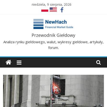
Skip
niedziela, 9 sierpnia, 2026
to
content
NewHach
Przewodnik Giełdowy
Analiza rynku giełdowego, walut, wykresy giełdowe, artykuły,
–
forum.
Przewodnik
Giełdowy
|
Analizy