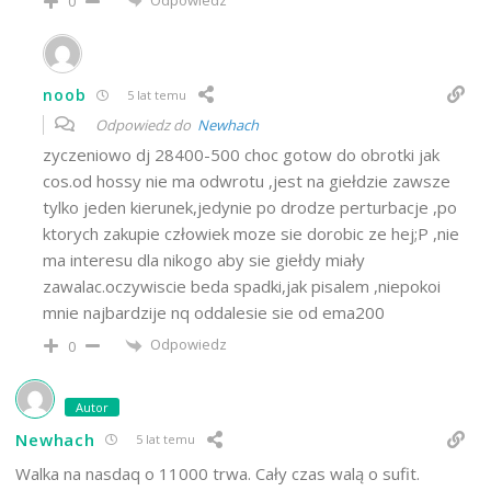
0
noob
5 lat temu
Odpowiedz do
Newhach
zyczeniowo dj 28400-500 choc gotow do obrotki jak
cos.od hossy nie ma odwrotu ,jest na giełdzie zawsze
tylko jeden kierunek,jedynie po drodze perturbacje ,po
ktorych zakupie człowiek moze sie dorobic ze hej;P ,nie
ma interesu dla nikogo aby sie giełdy miały
zawalac.oczywiscie beda spadki,jak pisalem ,niepokoi
mnie najbardzije nq oddalesie sie od ema200
Odpowiedz
0
Autor
Newhach
5 lat temu
Walka na nasdaq o 11000 trwa. Cały czas walą o sufit.