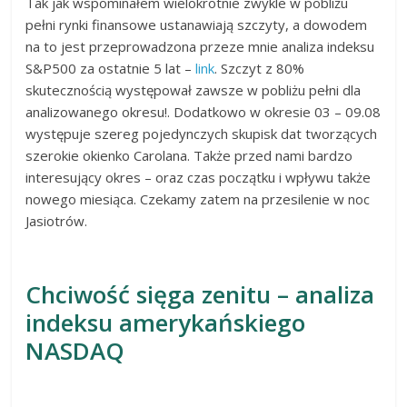
Tak jak wspominałem wielokrotnie zwykle w pobliżu
pełni rynki finansowe ustanawiają szczyty, a dowodem
na to jest przeprowadzona przeze mnie analiza indeksu
S&P500 za ostatnie 5 lat –
link
. Szczyt z 80%
skutecznością występował zawsze w pobliżu pełni dla
analizowanego okresu!. Dodatkowo w okresie 03 – 09.08
występuje szereg pojedynczych skupisk dat tworzących
szerokie okienko Carolana. Także przed nami bardzo
interesujący okres – oraz czas początku i wpływu także
nowego miesiąca. Czekamy zatem na przesilenie w noc
Jasiotrów.
Chciwość sięga zenitu – analiza
indeksu amerykańskiego
NASDAQ