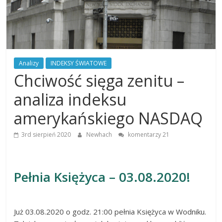
Finansowe
Analiza
rynku
Analizy
INDEKSY ŚWIATOWE
giełdowego,
Chciwość sięga zenitu –
walut,
wykresy
analiza indeksu
giełdowe,
artykuły,
amerykańskiego NASDAQ
forum.
Analizy
3rd sierpień 2020
Newhach
komentarzy 21
w
oparciu
o
teorię
Pełnia Księżyca – 03.08.2020!
Carolana.
Już 03.08.2020 o godz. 21:00 pełnia Księżyca w Wodniku.