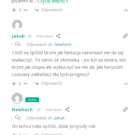
pisałem w
…
Czytaj więcej »
Odpowiedz
1
Jakub
6 lat temu
Odpowiedz do
Newhach
1300 na Sp500 brzmi jak fantazja natomiast nie da się
wykluczyć. To samo ze złotówką – po 8zl za dolara, też
brzmi jak utopia ale wykluczyć sie nie da. Jaki horyzont
czasowy zakładasz dla tych prognoz?
Odpowiedz
0
Autor
Newhach
6 lat temu
Odpowiedz do
Jakub
Do końca roku sp500, dolar przyszly rok.
Odpowiedz