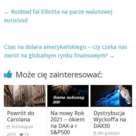
←
Rozkład fal Elliotta na parze walutowej
euro/usd
Czas na dolara amerykańskiego – czy czeka nas
zwrot na globalnym rynku finansowym?
→
Może cię zainteresować:
Powrót do
Na nowy Rok
Dystrybucja
Carolana
2021 – okiem
Wyckoff’a na
na DAX-a i
DAX30
3rd listopad
S&P500
8th grudzień
2019
13