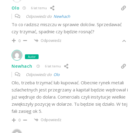
Olo
6 lat temu
Odpowiedz do
Newhach
To co radzisz miszczu w sprawie dolców. Sprzedawać
czy trzymać, spadnie czy będzie rosnąć?
Odpowiedz
0
Autor
Newhach
6 lat temu
Odpowiedz do
Olo
Olo, trzeba trzymać lub kupować. Obecnie rynek metali
szlachetnych jest przegrzany a kapitał będzie wędrował i
już wędruje do dolara. Comercials czyli instytucje wielkie
zwiększyły pozycję w dolarze. Tu będzie się działo. W tej
fali zasięg ok 5.
Odpowiedz
0