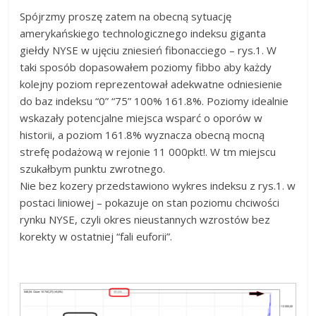
Spójrzmy proszę zatem na obecną sytuację
amerykańskiego technologicznego indeksu giganta
giełdy NYSE w ujęciu zniesień fibonacciego – rys.1. W
taki sposób dopasowałem poziomy fibbo aby każdy
kolejny poziom reprezentował adekwatne odniesienie
do baz indeksu “0” “75” 100% 161.8%. Poziomy idealnie
wskazały potencjalne miejsca wsparć o oporów w
historii, a poziom 161.8% wyznacza obecną mocną
strefę podażową w rejonie 11 000pkt!. W tm miejscu
szukałbym punktu zwrotnego.
Nie bez kozery przedstawiono wykres indeksu z rys.1. w
postaci liniowej – pokazuje on stan poziomu chciwości
rynku NYSE, czyli okres nieustannych wzrostów bez
korekty w ostatniej “fali euforii”.