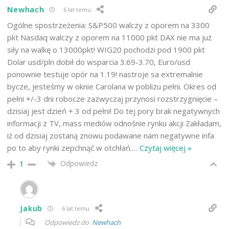
Newhach
6 lat temu
Ogólne spostrzeżenia: S&P500 walczy z oporem na 3300
pkt Nasdaq walczy z oporem na 11000 pkt DAX nie ma już
siły na walkę o 13000pkt! WIG20 pochodzi pod 1900 pkt
Dolar usd/pln dobił do wsparcia 3.69-3.70, Euro/usd
ponownie testuje opór na 1.19! nastroje sa extremalnie
bycze, jesteśmy w oknie Carolana w poblizu pełni. Okres od
pełni +/-3 dni robocze zazwyczaj przynosi rozstrzygnięcie –
dzisiaj jest dzień + 3 od pełni! Do tej pory brak negatywnych
informacji z TV, mass mediów odnośnie rynku akcji Zakładam,
iż od dzisiaj zostaną znowu podawane nam negatywne infa
po to aby rynki zepchnąć w otchłań.
…
Czytaj więcej »
Odpowiedz
1
Jakub
6 lat temu
Odpowiedz do
Newhach