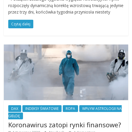
rozpoczęły dynamiczną korektę wzrostową trwającą jedynie
przez trzy dni, końcówka tygodnia przyniosła niestety
Czytaj dalej
DAX
INDEKSY ŚWIATOWE
ROPA
WPŁYW ASTROLOGII NA
GIEŁDĘ
Koronawirus zatopi rynki finansowe?