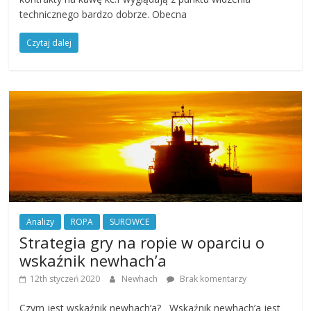
technicznego bardzo dobrze. Obecna
Czytaj dalej
Analizy
ROPA
SUROWCE
Strategia gry na ropie w oparciu o
wskaźnik newhach’a
12th styczeń 2020
Newhach
Brak komentarzy
Czym jest wskaźnik newhach’a? Wskaźnik newhach’a jest