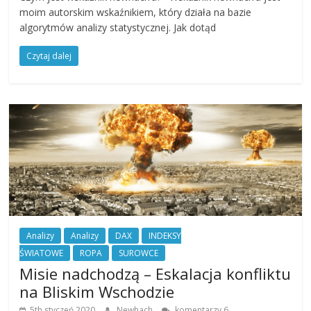
moim autorskim wskaźnikiem, który działa na bazie
algorytmów analizy statystycznej. Jak dotąd
Czytaj dalej
Analizy
Analizy
DAX
INDEKSY
ŚWIATOWE
ROPA
SUROWCE
Misie nadchodzą – Eskalacja konfliktu
na Bliskim Wschodzie
5th styczeń 2020
Newhach
komentarzy 6