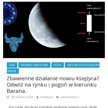
DAX
INDEKSY ŚWIATOWE
ROPA
WPŁYW ASTROLOGII NA
GIEŁDĘ
Zbawienne działanie nowiu księżyca?
Odwilż na rynku i pogoń w kierunku
Barana.
7th marzec 2020
Newhach
komentarzy 7
Początek zeszłego tygodnia wyglądał rewelacyjnie. Rynki