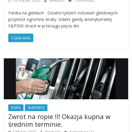
1st marzec 2020
Newhach
1 Komentarz
Panika na giełdach Ostatni tydzień notowań giełdowych
przyniósł ogromne straty. Indeks giełdy amerykańskiej
S&P500 stracił w przeciągu pięciu dni
Czytaj dalej
ROPA
SUROWCE
Zwrot na ropie !!! Okazja kupna w
średnim terminie.
12th luty 2020
Newhach
komentarzy 11