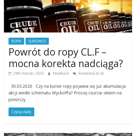
Finansowe
Analiza
rynku
giełdowego,
ROPA
SUROWCE
walut,
Powrót do ropy CL.F –
wykresy
giełdowe,
mocna korekta nadciąga?
artykuły,
forum.
29th marzec 2020
Newhach
komentarze 62
Analizy
w
30.03.2020 Czy na kursie ropy pojawia się już akumulacja
oparciu
akcji wedle schematu Wyckoff’a? Proszę rzućcie okiem na
o
poniższy
teorię
Carolana.
Czytaj dalej