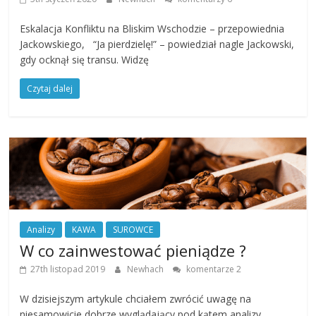
Eskalacja Konfliktu na Bliskim Wschodzie – przepowiednia
Jackowskiego, “Ja pierdzielę!” – powiedział nagle Jackowski,
gdy ocknął się transu. Widzę
Czytaj dalej
Analizy
KAWA
SUROWCE
W co zainwestować pieniądze ?
27th listopad 2019
Newhach
komentarze 2
W dzisiejszym artykule chciałem zwrócić uwagę na
niesamowicie dobrze wyglądający pod kątem analizy