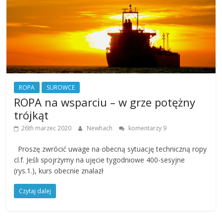
ROPA
SUROWCE
ROPA na wsparciu – w grze potężny
trójkąt
26th marzec 2020
Newhach
komentarzy 9
Proszę zwrócić uwage na obecną sytuację techniczną ropy
cl.f. Jeśli spojrzymy na ujęcie tygodniowe 400-sesyjne
(rys.1.), kurs obecnie znalazł
Czytaj dalej