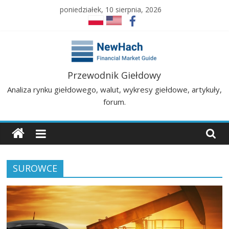
Skip
poniedziałek, 10 sierpnia, 2026
to
content
NewHach
Przewodnik Giełdowy
Analiza rynku giełdowego, walut, wykresy giełdowe, artykuły,
–
forum.
Przewodnik
Giełdowy
SUROWCE
|
Analizy