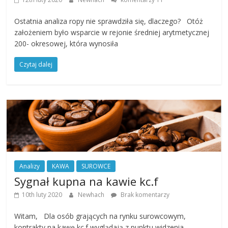
Ostatnia analiza ropy nie sprawdziła się, dlaczego? Otóż
założeniem było wsparcie w rejonie średniej arytmetycznej
200- okresowej, która wynosiła
Czytaj dalej
Analizy
KAWA
SUROWCE
Sygnał kupna na kawie kc.f
10th luty 2020
Newhach
Brak komentarzy
Witam, Dla osób grających na rynku surowcowym,
kontrakty na kawę kc.f wyglądają z punktu widzenia