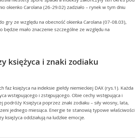
io okienko Carolana (26-29.02) zadziało – rynek w tym dniu
 do gry ze względu na obecność okienka Carolana (07-08.03),
o będzie miało znaczenie szczególne ze względu na
y księżyca i znaki zodiaku
 faz księżyca na indeksie giełdy niemieckiej DAX (rys.1). Każda
życa wstępującego i zstępującego. Obie cechy wstępująca i
 podróży Księżyca poprzez znaki zodiaku – siły wiosny, lata,
strzeni jednego miesiąca. Energie te stanowią typowe właściwości
zy księżyca oddziałują na ludzkie emocje.