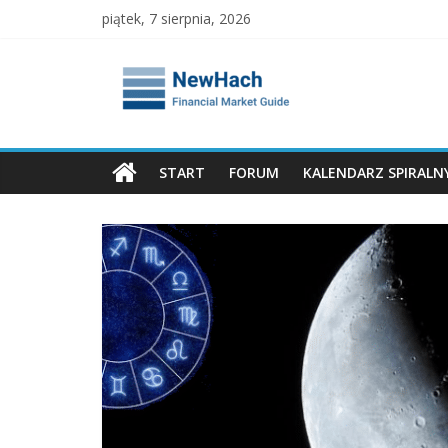
Skip
piątek, 7 sierpnia, 2026
to
content
NewHach
–
Przewodnik
START
FORUM
KALENDARZ SPIRALN
Giełdowy
|
Analizy
Finansowe