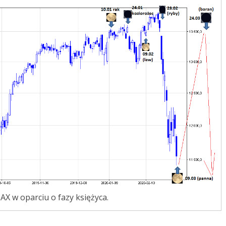
DAX w oparciu o fazy księżyca.