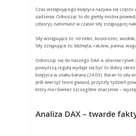
Czas wstępującego księżyca nazywa się często 
sadzenia. Odnosząc to do giełdy można powiedzi
(zbiory), natomiast w czasie siły zstępującej na
Siły wstępujące to: strzelec, koziorożec, wodnik,
Siły zstępujące to: bliźnięta, rak,lew, panna, wag
Odnosząc się do naszego DAX-a obecnie rynek z
powyższą regułą wydaje się być to dobry okres 
księżyca w znaku barana (24.03). Baran to siła w
Jeśli wierzyć teorii gwiazd, przyszły tydzień 
który ma również szczególne znaczenie – występ
Analiza DAX – twarde fakt