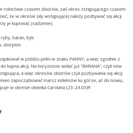
w rolnictwie czasem zbiorów, zaś okres zstępującego czasem
eć, że w okresie siły wstępującej należy pozbywać się akcji
leży je kupować (sadzenie).
 ryby, baran, byk.
a, skorpion
apikował w pobliżu pełni w znaku PANNY, a więc zgodnie z
do kupna akcji. Na horyzoncie widać już “BARANA”, czyli nów
stępująca, a więc okresów zbiorów czyli pozbywania się akcji.
powinien zapoczątkować marsz indeksów ku górze, aż do nowiu,
uje w okresie okienka Carolana (23-24.03)!!!
y