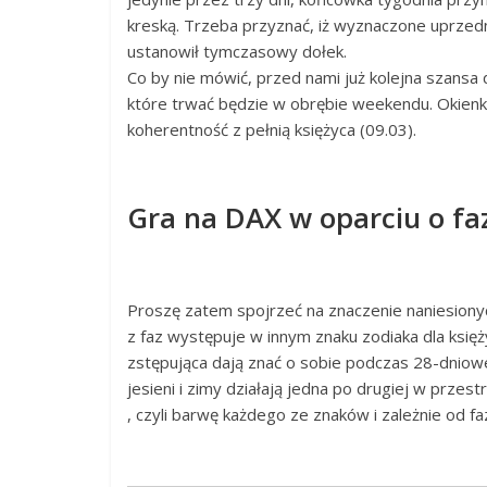
kreską. Trzeba przyznać, iż wyznaczone uprzedn
ustanowił tymczasowy dołek.
Co by nie mówić, przed nami już kolejna szansa
które trwać będzie w obrębie weekendu. Okienk
koherentność z pełnią księżyca (09.03).
Gra na DAX w oparciu o faz
Proszę zatem spojrzeć na znaczenie naniesionych
z faz występuje w innym znaku zodiaka dla księ
zstępująca dają znać o sobie podczas 28-dniowej
jesieni i zimy działają jedna po drugiej w prze
, czyli barwę każdego ze znaków i zależnie od fa