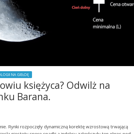
LOGII NA GIEŁDĘ
owiu księżyca? Odwilż na
nku Barana.
nie. Rynki rozpoczęły dynamiczną korektę wzrostową trwającą
niosła niestety spore spadki a indeksy zakończyły ten okres pod